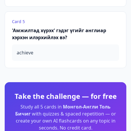
Card
5
'Амжилтад хүрэх' гэдэг үгийг англиар
хэрхэн илэрхийлэх вэ?
achieve
Take the challenge — for free
Study all
5
cards in
Монгол-Англи Толь
Бичиг
with quizzes & spaced repetition — or
create your own AI flashcards on any topic in
seconds. No credit card.