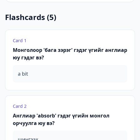
Flashcards (
5
)
Card
1
Монголоор 'бага зэрэг' гэдэг үгийг англиар
юу гэдэг вэ?
a bit
Card
2
Англиар 'absorb' гэдэг үгийн монгол
орчуулга юу вэ?
шингээх