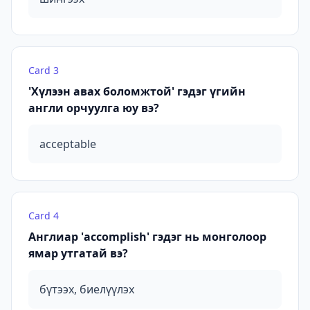
Card
3
'Хүлээн авах боломжтой' гэдэг үгийн
англи орчуулга юу вэ?
acceptable
Card
4
Англиар 'accomplish' гэдэг нь монголоор
ямар утгатай вэ?
бүтээх, биелүүлэх