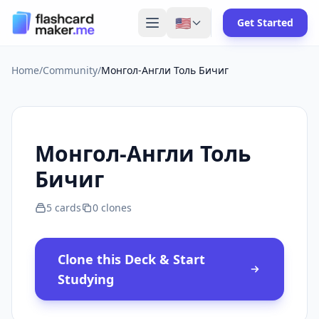
🇺🇸
Get Started
Home
/
Community
/
Монгол-Англи Толь Бичиг
Монгол-Англи Толь
Бичиг
5
cards
0
clones
Clone this Deck & Start
Studying